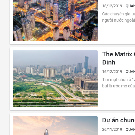
18/12/2019
QUAN
Các chuyên gia tư
người nước ngoài 
The Matrix 
Đình
16/12/2019
QUAN
Tìm một chốn ở “v
bụi là ước mơ của
Dự án chun
26/11/2019
QUAN