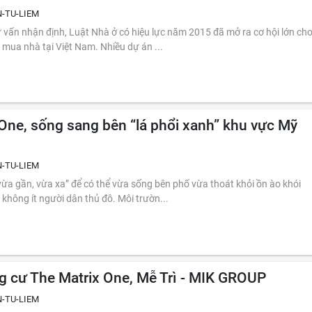
-TU-LIEM
 vấn nhận định, Luật Nhà ở có hiệu lực năm 2015 đã mở ra cơ hội lớn ch
mua nhà tại Việt Nam. Nhiều dự án ...
One, sống sang bên “lá phổi xanh” khu vực Mỹ
-TU-LIEM
ừa gần, vừa xa” để có thể vừa sống bên phố vừa thoát khỏi ồn ào khói
 không ít người dân thủ đô. Môi trườn...
g cư The Matrix One, Mễ Trì - MIK GROUP
-TU-LIEM