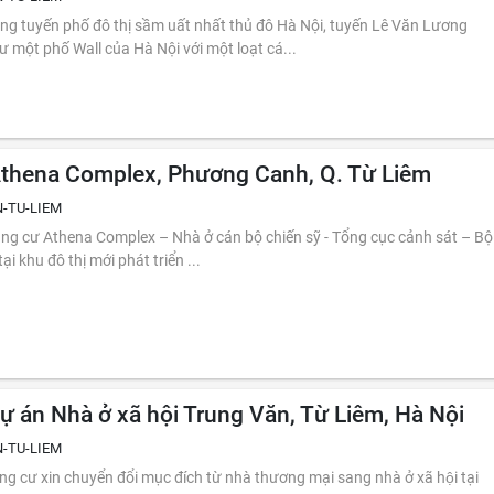
ng tuyến phố đô thị sầm uất nhất thủ đô Hà Nội, tuyến Lê Văn Lương
 một phố Wall của Hà Nội với một loạt cá...
thena Complex, Phương Canh, Q. Từ Liêm
-TU-LIEM
 – Nhà ở cán bộ chiến sỹ - Tổng cục cảnh sát – Bộ
ọa lạc tại khu đô thị mới phát triển ...
ự án Nhà ở xã hội Trung Văn, Từ Liêm, Hà Nội
-TU-LIEM
g cư xin chuyển đổi mục đích từ nhà thương mại sang nhà ở xã hội tại