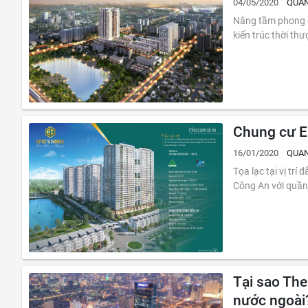
04/05/2020
QUAN
Nâng tầm phong cách 
kiến trúc thời thư
Chung cư E
16/01/2020
QUAN
Tọa lạc tại vị trí
Công An với quần 
Tại sao The
nước ngoài