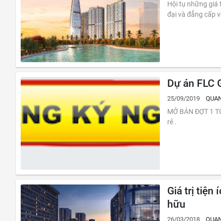
Hội tụ những giá trị sống đ
đại và đẳng cấp v
Dự án FLC G
25/09/2019
QUAN
MỞ BÁN ĐỢT 1 TÒA THÁ
rẻ .
Giá trị tiệ
hữu
26/03/2018
QUAN