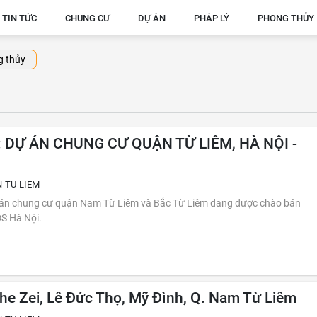
TIN TỨC
CHUNG CƯ
DỰ ÁN
PHÁP LÝ
PHONG THỦY
 thủy
 DỰ ÁN CHUNG CƯ QUẬN TỪ LIÊM, HÀ NỘI -
-TU-LIEM
hung cư quận Nam Từ Liêm và Bắc Từ Liêm đang được chào bán
ĐS Hà Nội.
he Zei, Lê Đức Thọ, Mỹ Đình, Q. Nam Từ Liêm