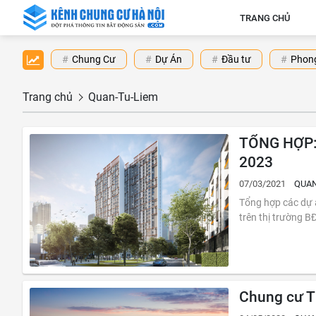
TRANG CHỦ
Chung Cư
Dự Án
Đầu tư
Phong
Trang chủ
Quan-Tu-Liem
TỔNG HỢP:
2023
07/03/2021
QUAN
Tổng hợp các dự án c
trên thị trường B
Chung cư T