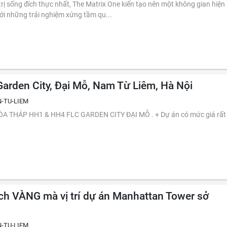
ích thực nhất, The Matrix One kiến tạo nên một không gian hiện
ới những trải nghiệm xứng tầm qu...
arden City, Đại Mỗ, Nam Từ Liêm, Hà Nội
-TU-LIEM
P HH1 & HH4 FLC GARDEN CITY ĐẠI MỖ . + Dự án có mức giá rất
n ích VÀNG mà vị trí dự án Manhattan Tower sở
-TU-LIEM