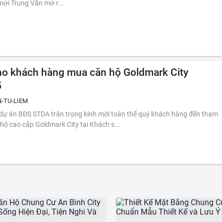
 mới Trung Văn mở r...
ho khách hàng mua căn hộ Goldmark City
5
-TU-LIEM
ị dự án BĐS STDA trân trọng kính mời toàn thể quý khách hàng đến tham
dự lễ mở bán căn hộ cao cấp Goldmark City tại Khách s...