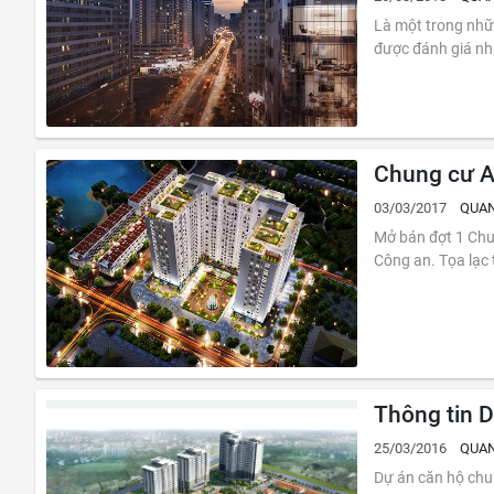
Là một trong nhữ
được đánh giá như
Chung cư A
03/03/2017
QUAN
Mở bán đợt 1 Chung cư Athena Complex
Công an. T
Thông tin D
25/03/2016
QUAN
Dự án căn hộ chun