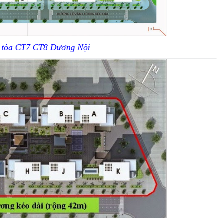
ể tòa CT7 CT8 Dương Nội