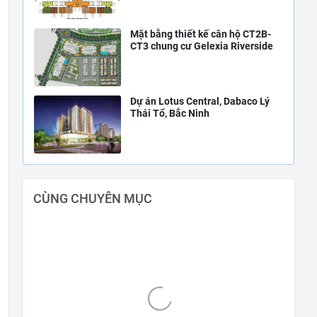
Mặt bằng thiết kế căn hộ CT2B-
CT3 chung cư Gelexia Riverside
Dự án Lotus Central, Dabaco Lý
Thái Tổ, Bắc Ninh
CÙNG CHUYÊN MỤC