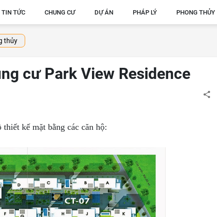
TIN TỨC
CHUNG CƯ
DỰ ÁN
PHÁP LÝ
PHONG THỦY
 thủy
ung cư Park View Residence
ồ thiết kế mặt bằng các căn hộ: