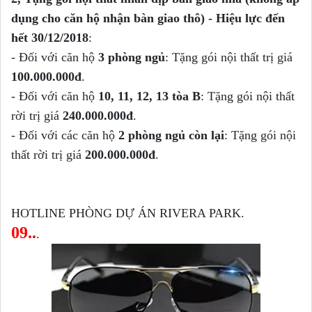
dụng cho căn hộ nhận bàn giao thô) - Hiệu lực đến
hết 30/12/2018
:
- Đối với căn hộ
3 phòng ngủ
: Tặng gói nội thất trị giá
100.000.000đ
.
- Đối với căn hộ
10, 11, 12, 13 tòa B
: Tặng gói nội thất
rời trị giá
240.000.000đ
.
- Đối với các căn hộ
2 phòng ngủ còn lại
: Tặng gói nội
thất rời trị giá
200.000.000đ
.
HOTLINE PH
ÒNG D
Ự
ÁN RIV
ERA P
ARK.
09
..
.