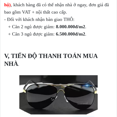
hộ)
, khách hàng đã có thể nhận nhà ở ngay,
đ
ơn gi
á
đ
ã
bao g
ồm V
AT + n
ội th
ất cao c
ấp.
- Đối với khách nhận bàn giao THÔ:
+ Căn 2 ngủ được giảm:
8.000.000đ/m2
.
+ Căn 3 ngủ được giảm:
6.500.000đ/m2
.
V, TIẾN ĐỘ THANH TOÁN MUA
NHÀ
.