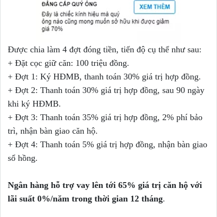
Đ
ư
ợc chia l
àm 4
đ
ợt
đ
óng ti
ền
, ti
ến
đ
ộ c
ụ th
ể nh
ư sau:
+ Đặt cọc giữ căn: 100 triệu đồng.
+
Đ
ợt 1: K
ý H
ĐMB, thanh to
án 30%
gi
á tr
ị h
ợp
đ
ồng.
+
Đ
ợt 2:
Th
anh to
án 30% gi
á tr
ị h
ợp
đ
ồng, sau 90 ngày
khi ký HĐMB.
+
Đ
ợt 3: Thanh to
án 35% gi
á tr
ị h
ợp
đ
ồng, 2% phí bảo
trì, nhận bàn giao căn hộ.
+
Đ
ợt 4:
Thanh to
án 5% gi
á tr
ị h
ợp
đ
ồng, nh
ận b
àn giao
s
ổ h
ồng.
Ngân hàng hỗ trợ vay lên tới 65% giá trị căn hộ với
lãi suất 0%/năm trong thời gian 12 tháng
.