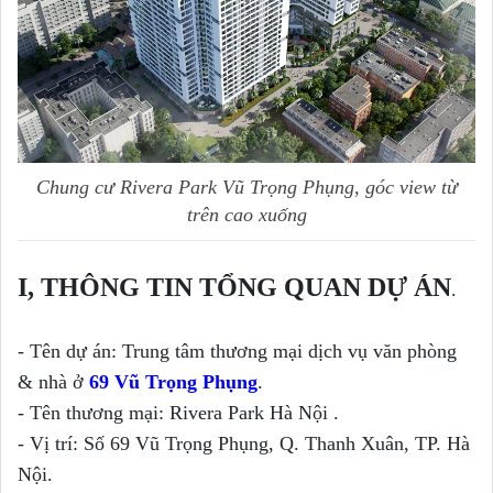
Chung c
ư Riv
era P
ark V
ũ Tr
ọng Ph
ụng, g
óc view t
ừ
tr
ên cao xu
ống
I, THÔNG TIN TỔNG QUAN DỰ ÁN
.
- Tên dự án: Trung tâm thương mại dịch vụ văn phòng
& nhà ở
69 Vũ Trọng Phụng
.
- Tên thương mại: Rivera Park Hà Nội .
- Vị trí: Số 69 Vũ Trọng Phụng, Q. Thanh Xuân, TP. Hà
Nội.