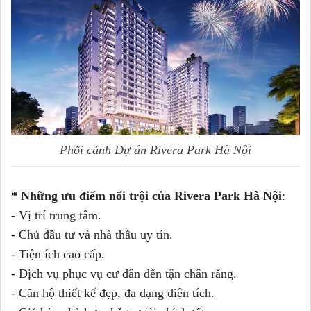
Phối cảnh Dự án Rivera Park Hà Nội
* Những ưu điểm nổi trội của Rivera Park Hà Nội
:
- Vị trí trung tâm.
- Chủ đầu tư và nhà thầu uy tín.
- Tiện ích cao cấp.
- D
ịch v
ụ ph
ục v
ụ c
ư d
ân
đ
ến
t
ận ch
ân r
ăng.
- Căn hộ thiết kế đẹp, đa dạng diện tích.