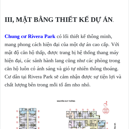
III, MẶT BẰNG THIẾT KẾ DỰ ÁN
.
Chung c
ư
Riv
era P
ark
c
ó l
ối thi
ết k
ế th
ông minh,
mang phong c
ách h
i
ện
đ
ại c
ủa
m
ột d
ự
án cao c
ấp. V
ới
m
ật
đ
ộ c
ăn h
ộ th
ấp,
đ
ư
ợc trang b
ị h
ệ th
ống thang m
áy
hi
ện
đ
ại, c
ác s
ảnh h
ành lang
c
ũng nh
ư
c
ác ph
òng trong
c
ă
n h
ộ lu
ôn c
ó
ánh s
áng
v
à
gi
ó t
ự nhi
ên th
ông tho
áng.
C
ư d
ân t
ại Riv
era P
ark s
ẽ c
ảm nh
ận
đ
ư
ợc s
ự
ti
ện l
ợi v
à
ch
ất l
ư
ợng
b
ên
trong m
ỗi t
ổ
ấm nh
o
nh
ỏ
.