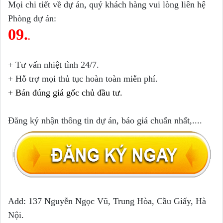
Mọi chi tiết về dự án, quý khách hàng vui lòng liên hệ
Phòng dự án:
09.
.
+ Tư vấn nhiệt tình 24/7.
+ Hỗ trợ mọi thủ tục hoàn toàn miễn phí.
+ Bán đúng giá gốc chủ đầu tư.
Đ
ă
ng k
ý nh
ận th
ông tin
d
ự
án, b
áo gi
á chu
ẩn nh
ất,....
Add: 137 Nguyễn Ngọc Vũ, Trung Hòa, Cầu Giấy, Hà
Nội.