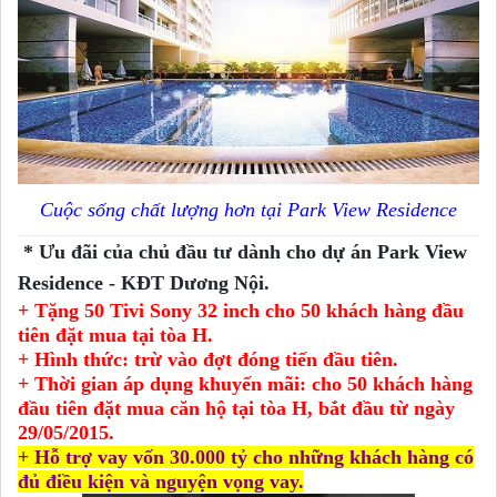
Cuộc sống chất lượng hơn tại Park View Residence
* Ưu đãi của chủ đầu tư dành cho dự án Park View
Residence - KĐT Dương Nội.
+ Tặng 50 Tivi Sony 32 inch cho 50 khách hàng đầu
tiên đặt mua tại tòa H.
+ Hình thức: trừ vào đợt đóng tiến đầu tiên.
+ Thời gian áp dụng khuyến mãi: cho 50 khách hàng
đầu tiên đặt mua căn hộ tại tòa H, bắt đầu từ ngày
29/05/2015.
+ Hỗ trợ vay vốn 30.000 tỷ cho những khách hàng có
đủ điều kiện và nguyện vọng vay.