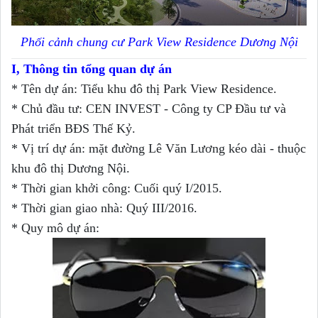
Phối cảnh chung cư Park View Residence Dương Nội
I, Thông tin tổng quan dự án
* Tên dự án: Tiểu khu đô thị Park View Residence.
* Chủ đầu tư: CEN INVEST - Công ty CP Đầu tư và
Phát triển BĐS Thế Kỷ.
* Vị trí dự án: mặt đường Lê Văn Lương kéo dài - thuộc
khu đô thị Dương Nội.
* Thời gian khởi công: Cuối quý I/2015.
* Thời gian giao nhà: Quý III/2016.
* Quy mô dự án: