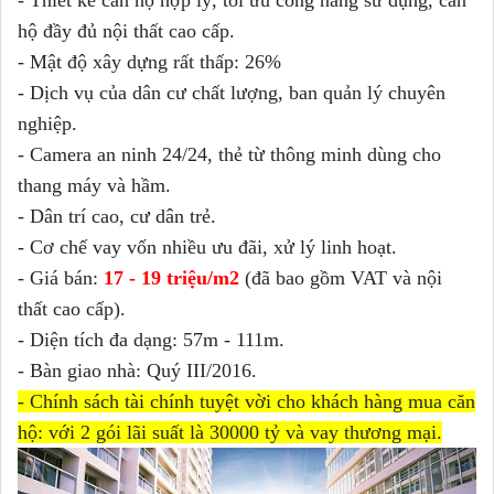
- Thiết kế căn hộ hợp lý, tối ưu công năng sử dụng, căn
hộ đầy đủ nội thất cao cấp.
- Mật độ xây dựng rất thấp: 26%
- Dịch vụ của dân cư chất lượng, ban quản lý chuyên
nghiệp.
- Camera an ninh 24/24, thẻ từ thông minh dùng cho
thang máy và hầm.
- Dân trí cao, cư dân trẻ.
- Cơ chế vay vốn nhiều ưu đãi, xử lý linh hoạt.
- Giá bán:
17 - 19 triệu/m2
(đã bao gồm VAT và nội
thất cao cấp).
- Diện tích đa dạng: 57m - 111m.
- Bàn giao nhà: Quý III/2016.
- Chính sách tài chính tuyệt vời cho khách hàng mua căn
hộ: với 2 gói lãi suất là 30000 tỷ và vay thương mại.