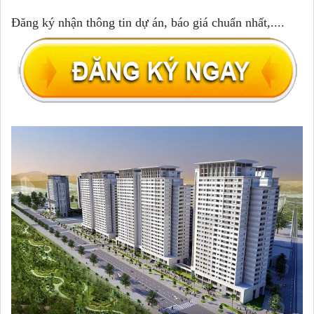
Đ
ă
ng k
ý nh
ận th
ông tin
d
ự
án, b
áo gi
á chu
ẩn nh
ất,....